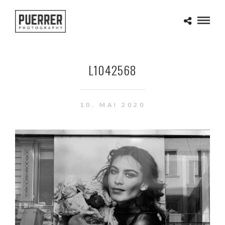
L1042568
10. MAI 2020